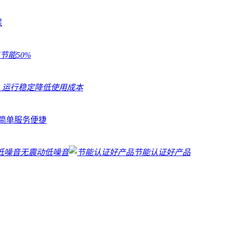
保
节能50%
高
运行稳定降低使用成本
程简单服务便捷
无震动低噪音
节能认证好产品