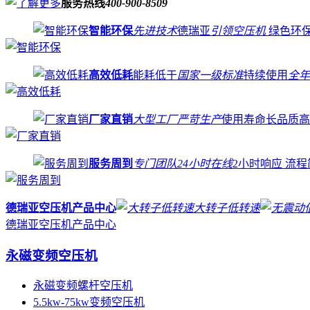
服务热线
400-900-8509
智能环保
先进技术
德瑞亚
引领空压机
绿色环
高效低耗
能耗低于
国家一级标准
持续使用
全年
厂家直销
大型工厂严苛生产
使用寿命长品质
服务周到
专门团队24小时在线
2小时响应 流
德瑞亚空压机产品中心
大转子低转速
德瑞亚空压机产品中心
永磁变频空压机
永磁变频螺杆空压机
5.5kw-75kw变频空压机