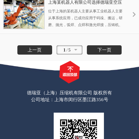
上海某机器人有限公司选择德瑞亚空压
造及机加工生产及检测设备900余台套，是在
机成功案例
位于上海的某机器人主要从事工业机器人主要
发动机领域生产油泵油咀等规模化的大型集团
从事系统应用，已成功应用于码垛、搬运，研
企业。
磨、抛光，弧焊、点焊和激光焊接，压铸机、
注塑机、铸造设备和机床上下料，激光切割、
水切割、火焰切割等项目。同时开展机器人系
统安装、调试、培训、维修、保养、改造和租
上一页
1
/
5
下一页
赁业务，及机器人相关设备的配件销售，机器
人夹具工装的设计制作。
德瑞亚（上海）压缩机有限公司 版权所有
公司地址：上海市闵行区墨江路356号