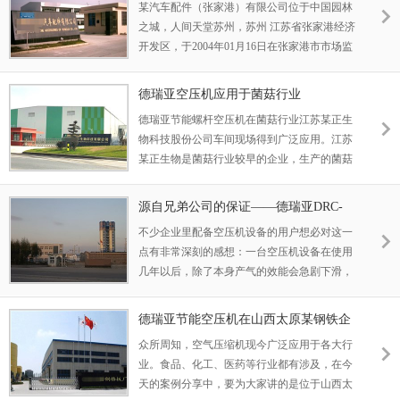
DRC-10A活塞机
某汽车配件（张家港）有限公司位于中国园林
航
之城，人间天堂苏州，苏州 江苏省张家港经济
开发区，于2004年01月16日在张家港市市场监
督管理局注册成立，注册资本为3300万元美
元，在公司发展壮大的15年里，我们始终为客
德瑞亚空压机应用于菌菇行业
户提供好的产品和技术支持、健全的售后服
德瑞亚节能螺杆空压机在菌菇行业江苏某正生
务，我公司主要经营生产盘式制动器总成等各
物科技股份公司车间现场得到广泛应用。江苏
类制动器总成、驱动桥总成、变速器、减震
某正生物是菌菇行业较早的企业，生产的菌菇
器、专用高强度紧固件、汽车
保障着人们日常的生活食用和药品的原材料的
供应。
源自兄弟公司的保证——德瑞亚DRC-
120A机器应用于吉安化工厂
不少企业里配备空压机设备的用户想必对这一
点有非常深刻的感想：一台空压机设备在使用
几年以后，除了本身产气的效能会急剧下滑，
在产生同样气量的同样会消耗大量的能源浪
费。与此同时，零件老化带来的维保、更换费
德瑞亚节能空压机在山西太原某钢铁企
用也是需要计算的。即便是通过定期的保养，
业的应用
众所周知，空气压缩机现今广泛应用于各大行
对于机器占用的长时间停机使得工厂造成的经
业。食品、化工、医药等行业都有涉及，在今
营损失也是不可忽视的。以上这些都是困扰空
天的案例分享中，要为大家讲的是位于山西太
压机设备用户的一些大难