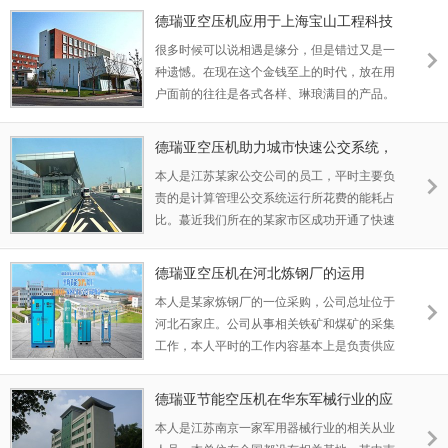
身影。作为人们经常穿或更换的服装，其存在
德瑞亚空压机应用于上海宝山工程科技
已经成为了提升人们生活品味的一种主流方
园区，助力实业腾飞
很多时候可以说相遇是缘分，但是错过又是一
式。而正是这样充满着色彩的生活方式，背后
种遗憾。在现在这个金钱至上的时代，放在用
也缺少不了高品质压缩机的帮助。
户面前的往往是各式各样、琳琅满目的产品。
但是产品的质量难免参差不齐。在做选择的过
程中，作为用户，蕞担心的就是买到了品质不
德瑞亚空压机助力城市快速公交系统，
好的东西，又错过了好的。本人是上海宝山某
节能无止尽
本人是江苏某家公交公司的员工，平时主要负
工程科技园区内的一家实业公司的采购经理，
责的是计算管理公交系统运行所花费的能耗占
姓黄。本公司成立于2008年，主要经营自动化
比。蕞近我们所在的某家市区成功开通了快速
生产线以及相关中高端机
公交，简称BRT。说起快速公交，大家对此的
概念可能不是很清楚，快速公交运用的车辆也
德瑞亚空压机在河北炼钢厂的运用
是我们的公交车，但是在行车的时候，会有专
本人是某家炼钢厂的一位采购，公司总址位于
用的通道。相比地铁来说，它的运行成本要低
河北石家庄。公司从事相关铁矿和煤矿的采集
很多，但运行速度比普通公交要快很多。
工作，本人平时的工作内容基本上是负责供应
矿产的来源，加上一些相关供气设备的采购工
作。由于炼钢是属于国家扶持的一个重点产
德瑞亚节能空压机在华东军械行业的应
业，因此公司和大多数的国营企业一样，由于
用
本人是江苏南京一家军用器械行业的相关从业
行业的特殊性，得到了很多重视。公司的领导