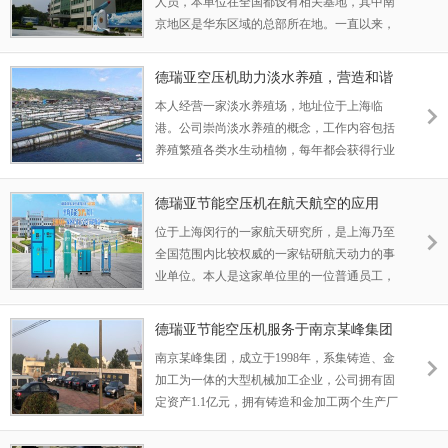
人员，本单位在全国都设有相关基地，其中南
也比较重视这一点，每年也会获得行业颁布的
京地区是华东区域的总部所在地。一直以来，
安全质量奖项。
单位致力于为前线驻守边疆的将士们提供稳定
的军械来源，为他们在前线作战提供充足的物
德瑞亚空压机助力淡水养殖，营造和谐
质准备。因此这个行业的从业人员，荣誉感都
水产市场
本人经营一家淡水养殖场，地址位于上海临
是比较强的。公司作为在军械行业具备很高资
港。公司崇尚淡水养殖的概念，工作内容包括
质的一个企业，一直以来都有很多项目要接，
养殖繁殖各类水生动植物，每年都会获得行业
这几年生产的相关器材更是供不应求。
的相关奖项，到2018年，养殖场的水产品每年
都会获得行业的认可，得到了一大批相关机构
德瑞亚节能空压机在航天航空的应用
的资金扶助。
位于上海闵行的一家航天研究所，是上海乃至
全国范围内比较权威的一家钻研航天动力的事
业单位。本人是这家单位里的一位普通员工，
在工作的过程中，需要空压机与相应的混合气
体结合，来完成喷气式发动机的一套工作流
德瑞亚节能空压机服务于南京某峰集团
程。在17年7月份，接到了一个比较大的项
南京某峰集团，成立于1998年，系集铸造、金
目，为了实施完整的一套项目，需要可靠的空
加工为一体的大型机械加工企业，公司拥有固
压机系统来实现项目的成功。
定资产1.1亿元，拥有铸造和金加工两个生产厂
区，占地面积70000㎡，建筑面积55000㎡，员
工1000余名，工程技术人员100余人，拥有铸