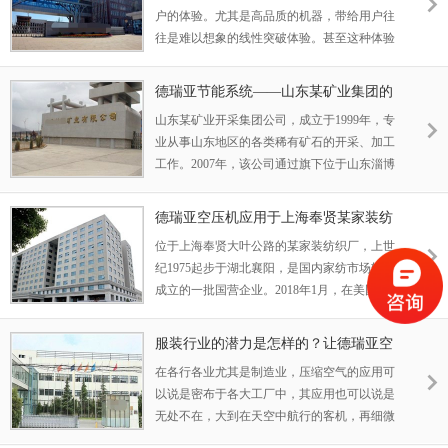
前在美国和中国地区实现了同步运营的战略方
户的体验。尤其是高品质的机器，带给用户往
针。2018年3月，位于中国的研究室由于实验
往是难以想象的线性突破体验。甚至这种体验
项目的扩张，需要相关的供气
可以说的上是不分国界的。
德瑞亚节能系统——山东某矿业集团的
品质选择
山东某矿业开采集团公司，成立于1999年，专
业从事山东地区的各类稀有矿石的开采、加工
工作。2007年，该公司通过旗下位于山东淄博
的某子公司渠道，认识了德瑞亚压缩机的负责
人邓经理。德瑞亚压缩机是一家技术起源于德
德瑞亚空压机应用于上海奉贤某家装纺
国，致力于为用户开发节能空压机的专业化公
织，为企业实力助阵
位于上海奉贤大叶公路的某家装纺织厂，上世
司，目前的总部地址位于上海闵行境内。
纪1975起步于湖北襄阳，是国内家纺市场较早
成立的一批国营企业。2018年1月，在美国西
雅图设立了相关的研究室，自成立以来通过二
十多年的稳中求进，市场份额逐步占据了国外
服装行业的潜力是怎样的？让德瑞亚空
多个国家的榜首位置，从2018年开始，公司的
压机告诉您
在各行各业尤其是制造业，压缩空气的应用可
增长速度持续以接近10％的数字迅速成长。
以说是密布于各大工厂中，其应用也可以说是
无处不在，大到在天空中航行的客机，再细微
到人们身上穿上的衣服，都充斥着压缩空气的