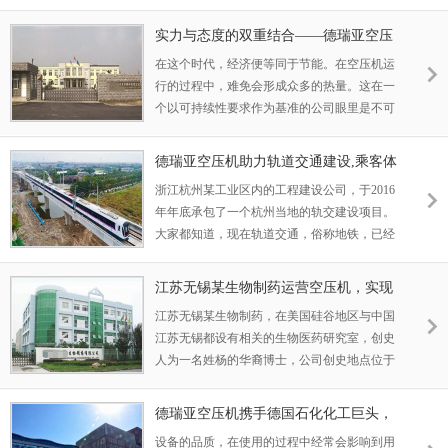
原某钢铁企业的应用案例。
实力与态度的双重结合——德瑞亚空压
机应用于山东汽车企业
在这个时代，经济便等同于节能。在空压机运
行的过程中，难免会形成众多的热量。这在一
个以可持续性要求作为基准的公司眼里是不可
容忍的。尤其是对于一家对于渴望从新能源汽
车行业作为主打重点的公司。本公司成立于
德瑞亚空压机助力轨道交通建设,乘客体
2009年，是一家经营新能源汽车以及汽车配件
验再上一层楼
浙江杭州某工业区内的工程建设公司，于2016
为主的民营公司，总部位于山东淄博。
年年底承包了一个杭州当地的轨交建设项目。
大家都知道，现在轨道交通，俗称地铁，已经
成为了现有各城区用户的一种主流出行方式，
甚至大有超过公交之势。因此维护轨交的安全
江苏无锡某生物制药运营空压机，实现
运行，成为了当今的维护用户体验和生命安全
高效企业运营
江苏无锡某生物制药，在美国硅谷地区与中国
的重中之重。对于空气压缩机，大家普遍认为
江苏无锡都设有相关的生物医药研究室，创史
这一设备多数用于制造行业的生产，实际上此
人为一名姓杨的华裔博士，公司创史地点位于
类设备也可实现乘客在
硅谷，美国。一个被誉为各种科技顶点的场
所。其中位于中国江苏无锡的研究室设立于
德瑞亚空压机携手德国石化化工巨头，
2017年，占地面积达到了将近400平方米。目
将节能进行到底
设备的品质，在使用的过程中经常会影响到用