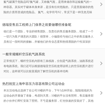
氮气罐属于危险品吗?氮气罐，又称氮气瓶，是用来储存和运输氮气的一
种容器。其实对于罐体本身来讲，是没有任何危险的。只是里面储存的危
险的介质而变成的危险品。 氮气，化学符号N2，常况下是一种无色无味
无嗅的气体，且通常无毒。氮气占大气总量的78.12%（体积分数），是
空气的主要成份。常温下为气体，但是当温度下降到-180度的时候，氮气
德瑞亚售后工程师上门保养之前要做哪些准备呢
变成液态氮气
他们是一个团队，专业的销售团队，负责任的售后服务团队，组成了一个
一切只为客户满意的大团队！很荣幸，小编曾经与他们之中的售后服务人
员有过一段时间的接触，并被他们的专业态度和热情洒脱的个性深深折
服！那么德瑞亚空压机的售后人员去客户现场保养之前会做哪些准备呢
一般常规螺杆空压机气路系统
正常情况下，螺杆空压机内部有三条线路，分别是气路系统，油路系统还
有电路系统。我们还可以根据德瑞亚空压机使用说明上的空压机图片进行
对比，这样就可以比较直观的了解空压机的基本结构
热烈祝贺上海申容压力容器有限公司运动会
本次活动地点选择了在公司10楼的平台，下午3点钟开始，陆陆续续的为
运动会的开展做了准备，考虑到天黑；10楼的平台没有照明，售后服务部
的小伙伴们帮忙安装了照明。不亏是服务部，灯光快速的安装好了，其他