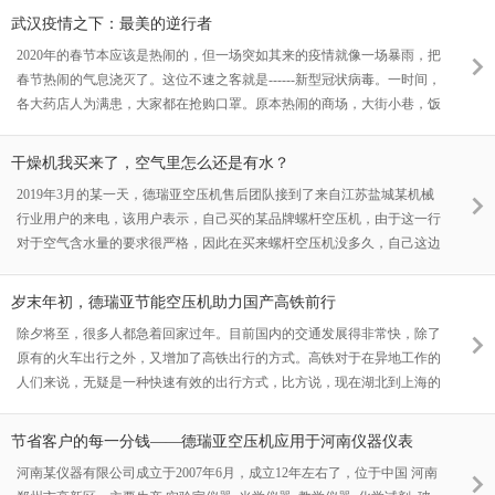
武汉疫情之下：最美的逆行者
2020年的春节本应该是热闹的，但一场突如其来的疫情就像一场暴雨，把
春节热闹的气息浇灭了。这位不速之客就是------新型冠状病毒。一时间，
各大药店人为满患，大家都在抢购口罩。原本热闹的商场，大街小巷，饭
店，现在空无一人
干燥机我买来了，空气里怎么还是有水？
2019年3月的某一天，德瑞亚空压机售后团队接到了来自江苏盐城某机械
行业用户的来电，该用户表示，自己买的某品牌螺杆空压机，由于这一行
对于空气含水量的要求很严格，因此在买来螺杆空压机没多久，自己这边
就找厂家配了一台配套的干燥机。按说装了干燥机以后，应该没有水了，
但是在配好以后，压缩空气中还留有明显的水分。为什么会有这种现象出
岁末年初，德瑞亚节能空压机助力国产高铁前行
现？
除夕将至，很多人都急着回家过年。目前国内的交通发展得非常快，除了
原有的火车出行之外，又增加了高铁出行的方式。高铁对于在异地工作的
人们来说，无疑是一种快速有效的出行方式，比方说，现在湖北到上海的
高铁，这段路程只需要2小时即可抵达。因此高铁成为了许多远距离用户
的主要选择。高铁时代下，还有很多东西需要作为技术后盾来支撑的，比
节省客户的每一分钱——德瑞亚空压机应用于河南仪器仪表
方说高铁的一些制动装置、
河南某仪器有限公司成立于2007年6月，成立12年左右了，位于中国 河南