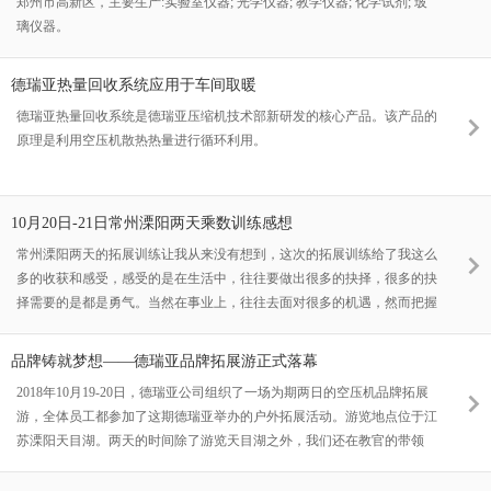
郑州市高新区，主要生产:实验室仪器; 光学仪器; 教学仪器; 化学试剂; 玻
璃仪器。
德瑞亚热量回收系统应用于车间取暖
德瑞亚热量回收系统是德瑞亚压缩机技术部新研发的核心产品。该产品的
原理是利用空压机散热热量进行循环利用。
10月20日-21日常州溧阳两天乘数训练感想
常州溧阳两天的拓展训练让我从来没有想到，这次的拓展训练给了我这么
多的收获和感受，感受的是在生活中，往往要做出很多的抉择，很多的抉
择需要的是都是勇气。当然在事业上，往往去面对很多的机遇，然而把握
机遇需要的也是决心和勇气，但是是否有决心和勇气迈出出那一步也是很
至关重要的。当你经历过这一切之后，就会发现人的潜能真的是很不无限
品牌铸就梦想——德瑞亚品牌拓展游正式落幕
大的。
2018年10月19-20日，德瑞亚公司组织了一场为期两日的空压机品牌拓展
游，全体员工都参加了这期德瑞亚举办的户外拓展活动。游览地点位于江
苏溧阳天目湖。两天的时间除了游览天目湖之外，我们还在教官的带领
下，进行了一系列的野外拓展活动。