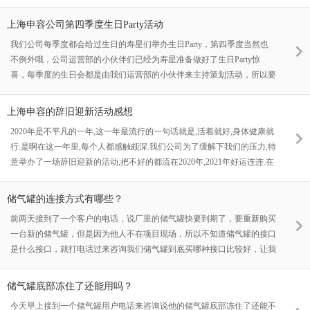
部门也纷纷的拿器材，大家的热情是高涨的，在说准备运动会的时候，大
家都在利用中午休息的时间区练习。生怕自己影响了团队，团队荣誉感是
上海申容公司第四季度生日Party活动
比较注重的
我们公司每季度都会给过生日的寿星们举办生日Party，第四季度当然也
不例外哦，公司运营部的小伙伴们已经为寿星准备做好了生日Party惊
喜，每季度的生日会都是由我们运营部的小伙伴来主持策划活动，所以要
感谢我们的运营部的小伙伴们
上海申容的辞旧迎新活动感想
2020年是不平凡的一年,这一年最流行的一句话就是,活着就好,身体健康就
行.是啊在这一年里,每个人都感触颇深.我们公司为了缓解下我们的压力,特
意举办了一场辞旧迎新的活动,把不好的都流在2020年,2021年好运连连.在
这次活动中有很多小的节目,给大家分享下我的感受
储气罐的连接方式有哪些？
前两天接到了一个客户的电话，说厂里的储气罐快要到期了，要重新购买
一台新的储气罐，但是因为他人不在项目现场，所以不知道储气罐的接口
是什么接口，就打电话过来咨询我们储气罐到底买哪种接口比较好，让我
们给他推荐推荐
储气罐底部冻住了还能用吗？
今天早上接到一个储气罐用户电话来咨询说他的储气罐底部冻住了还能不