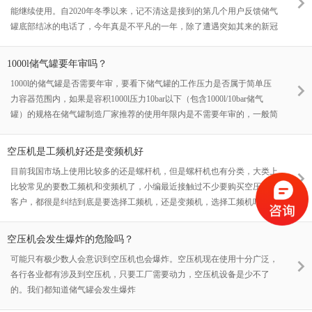
能继续使用。自2020年冬季以来，记不清这是接到的第几个用户反馈储气
罐底部结冰的电话了，今年真是不平凡的一年，除了遭遇突如其来的新冠
疫情，这个冬天也是变得异常寒冷而又漫长
1000l储气罐要年审吗？
1000l的储气罐是否需要年审，要看下储气罐的工作压力是否属于简单压
力容器范围内，如果是容积1000l压力10bar以下（包含1000l/10bar储气
罐）的规格在储气罐制造厂家推荐的使用年限内是不需要年审的，一般简
单压力容器储气罐在铭牌上都会注明“简单压力容器”几个字
空压机是工频机好还是变频机好
目前我国市场上使用比较多的还是螺杆机，但是螺杆机也有分类，大类上
比较常见的要数工频机和变频机了，小编最近接触过不少要购买空压机的
客户，都很是纠结到底是要选择工频机，还是变频机，选择工频机吧，前
期购机的时候虽然能省一点费用
空压机会发生爆炸的危险吗？
可能只有极少数人会意识到空压机也会爆炸。空压机现在使用十分广泛，
各行各业都有涉及到空压机，只要工厂需要动力，空压机设备是少不了
的。我们都知道储气罐会发生爆炸