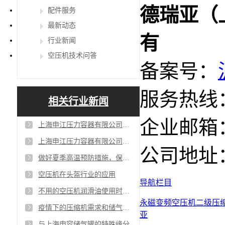
德瑞亚（
配件服务
最新动态
有
行业新闻
空压机技术问答
备案号：
服务热线：4
相关行业新闻
企业邮箱：sa
上海申江压力容器有限公司在苏州有维修部吗？
上海申江压力容器有限公司与百年申江是一家公司吗?
公司地址
做好夏季高温预防措施，保证空压机平稳度夏
空压机在头盔行业的应用
导航栏目
不用的空压机润滑油使用时间为什么不一样
永磁变频空压机
二级压
疫情下的压缩机需求和储气罐增量需求
亚
与上海申容储气罐的特殊缘分