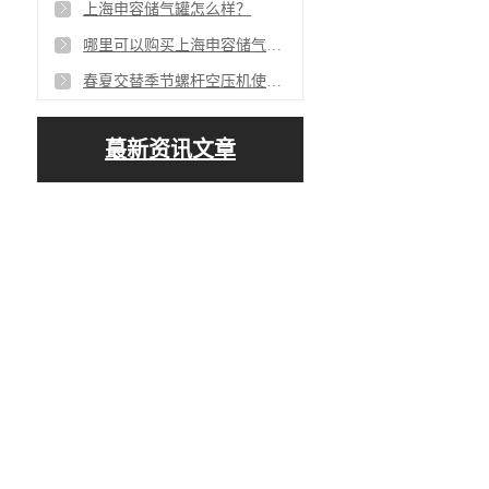
上海申容储气罐怎么样？
哪里可以购买上海申容储气罐呢？
春夏交替季节螺杆空压机使用注意事项
蕞新资讯文章