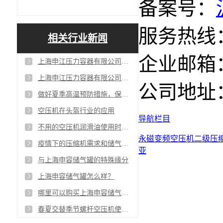
备案号：
服务热线：4
相关行业新闻
企业邮箱：sa
上海申江压力容器有限公司在苏州有维修部吗？
上海申江压力容器有限公司与百年申江是一家公司吗?
公司地址
做好夏季高温预防措施，保证空压机平稳度夏
空压机在头盔行业的应用
导航栏目
不用的空压机润滑油使用时间为什么不一样
永磁变频空压机
二级压
疫情下的压缩机需求和储气罐增量需求
亚
与上海申容储气罐的特殊缘分
上海申容储气罐怎么样？
哪里可以购买上海申容储气罐呢？
春夏交替季节螺杆空压机使用注意事项