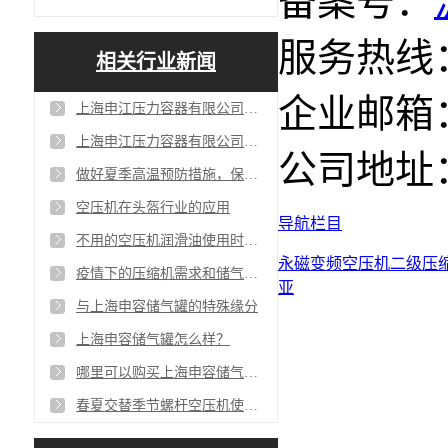
备案号：
服务热线：4
相关行业新闻
企业邮箱：sa
上海申江压力容器有限公司在苏州有维修部吗？
上海申江压力容器有限公司与百年申江是一家公司吗?
公司地址
做好夏季高温预防措施，保证空压机平稳度夏
空压机在头盔行业的应用
导航栏目
不用的空压机润滑油使用时间为什么不一样
永磁变频空压机
二级压
疫情下的压缩机需求和储气罐增量需求
亚
与上海申容储气罐的特殊缘分
上海申容储气罐怎么样？
哪里可以购买上海申容储气罐呢？
春夏交替季节螺杆空压机使用注意事项